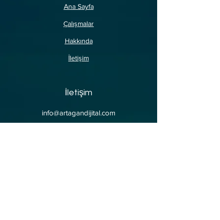
Ana Sayfa
Çalışmalar
Hakkında
İletişim
İletişim
info@artagandijital.com
Adres
YEŞİLYURT MAH. 4351.
SK. 3. ERMİŞ APT. NO:
40/11 KEPEZ / ANTALYA /
TÜRKİYE 07220