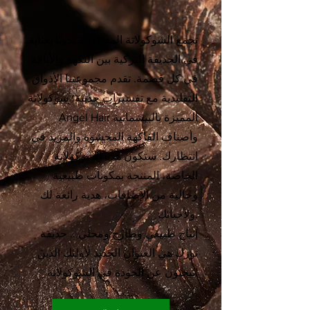
تجمع الشوكولاتة المصنوعة يدويًا بعناية
في الحديقة التركية بين النكهة والأناقة
في كل قضمة. تقدم مجموعتنا الأذواق
التقليدية مع تفسيرات حديثة؛ شوكولاتة
Angel Hair المميزة بالبيشمانية
وأصناف الفاكهة المحشوة والمزيد في
انتظارك. ستكون هذه الشوكولاتة
الخاصة، المنتجة بمكونات طبيعية
وخالية من الإضافات، هدية رائعة لك
ولأحبائك.
إنتاج طبيعي وطازج ومحلي... حديقة
تورك هي العنوان الجديد لأولئك الذين
يبحثون عن الجودة في الشوكولاتة!