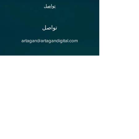
تواصل
تواصل
artagan@artagandigital.com
العنوان
حي يشيل يورت, شارع
4351, مبنى ايرميش رقم:
40/11 كيبيز / انطاليا / تركيا
07220
وسائل التواصل الاجتماعي